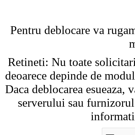
Pentru deblocare va ruga
m
Retineti: Nu toate solicita
deoarece depinde de modul i
Daca deblocarea esueaza, va
serverului sau furnizorul
informati